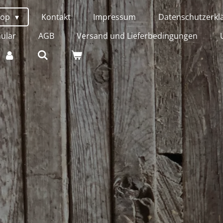
hop
Kontakt
Impressum
Datenschutzerkl
ular
AGB
Versand und Lieferbedingungen