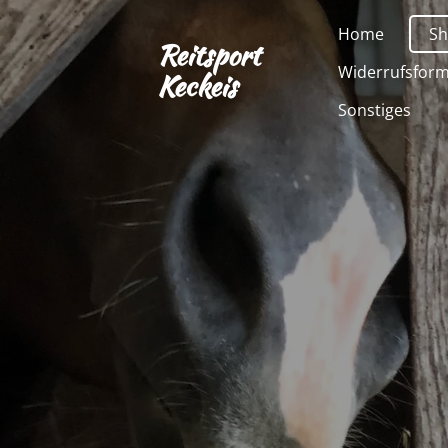
Zum
Home
S
Reitsport
Hauptinhalt
Widerrufsform
springen
Keckeis
Sonstiges