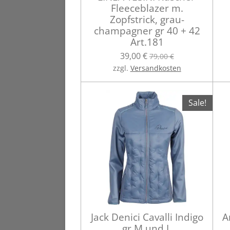
Fleeceblazer m.
Zopfstrick, grau-
champagner gr 40 + 42
Art.181
39,00 €
79,00 €
zzgl.
Versandkosten
Sale!
Jack Denici Cavalli Indigo
A
gr M und L