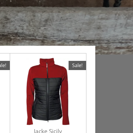
le!
Sale!
Jacke Sicily