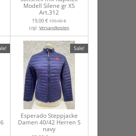
Modell Silene gr XS
Art.312
19,00 €
199,00 €
zzgl.
Versandkosten
le!
Sale!
Esperado Steppjacke
16
Damen 40/42 Herren S
navy