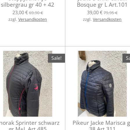
silbergrau gr 40 + 42
Bosque gr L Art.101
23,00 €
39,00 €
69,90 €
79,95 €
zzgl.
Versandkosten
zzgl.
Versandkosten
Sale!
Sa
norak Sprinter schwarz
Pikeur Jacke Marisca g
gr M+L Art.485
38 Art.311