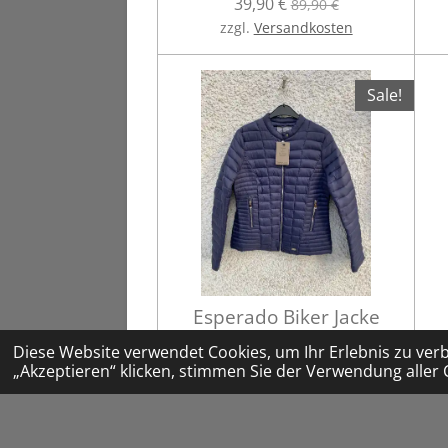
39,90 €
89,90 €
zzgl.
Versandkosten
Sale!
Esperado Biker Jacke
navy gr L und XL Art.318
Diese Website verwendet Cookies, um Ihr Erlebnis zu ve
39,90 €
79,95 €
„Akzeptieren“ klicken, stimmen Sie der Verwendung aller 
zzgl.
Versandkosten