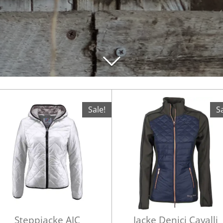
Sale!
Sa
Steppjacke AJC
Jacke Denici Cavalli