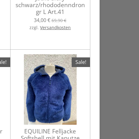
schwarz/rhododenndron
gr L Art.41
34,00 €
69,90 €
zzgl.
Versandkosten
le!
Sale!
r
EQUILINE Felljacke
Softshell mit Kaputze