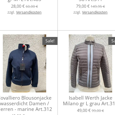
28,00 €
79,00 €
60,00 €
149,95 €
zzgl.
Versandkosten
zzgl.
Versandkosten
Sale!
Sa
ovalliero Blousonjacke
Isabell Werth Jacke
wasserdicht Damen /
Milano gr L grau Art.3
erren - marine Art.312
49,00 €
99,00 €