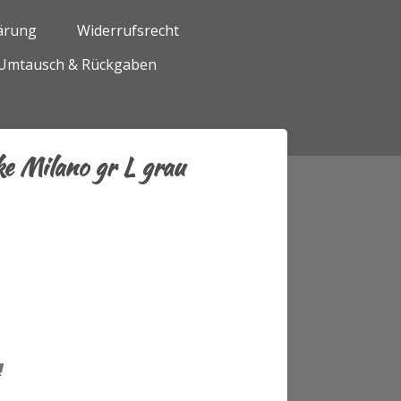
ärung
Widerrufsrecht
Umtausch & Rückgaben
ke Milano gr L grau