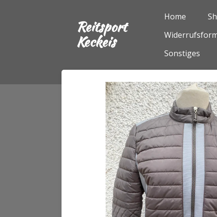
Zum
Home
S
Reitsport
Hauptinhalt
Widerrufsform
springen
Keckeis
Sonstiges