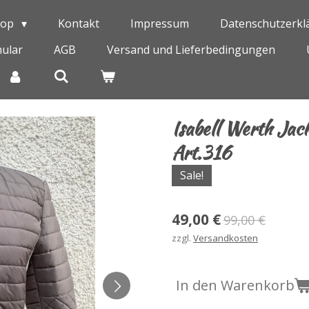
hop
Kontakt
Impressum
Datenschutzerkl
ular
AGB
Versand und Lieferbedingungen
Isabell Werth Jac
Art.316
Sale!
49,00 €
99,00 €
zzgl.
Versandkosten
In den Warenkorb