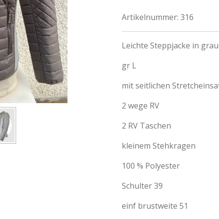
Artikelnummer:
316
Leichte Steppjacke in grau
gr L
mit seitlichen Stretcheinsa
2 wege RV
2 RV Taschen
kleinem Stehkragen
100 % Polyester
Schulter 39
einf brustweite 51