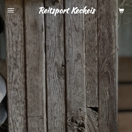
Zum
Reitsport Keckeis
Hauptinhalt
springen