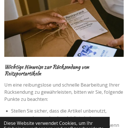
Wichtige Hinweise zur Rücksendung von
Reitsportartikeln
Um eine reibungslose und schnelle Bearbeitung Ihrer
Rücksendung zu gewährleisten, bitten wir Sie, folgende
Punkte zu beachten:
Stellen Sie sicher, dass die Artikel unbenutzt,
ungewaschen und unbeschädigt sind.
Diese Website verwendet Cookies, um Ihr
Verwenden Sie bitte die Originalverpackung, wenn