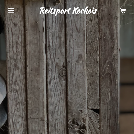
Zum
Reitsport Keckeis
Hauptinhalt
springen