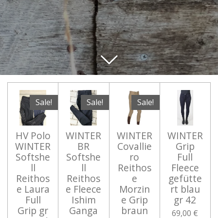
Sale!
Sale!
Sale!
HV Polo
WINTER
WINTER
WINTER
WINTER
BR
Covallie
Grip
Softshe
Softshe
ro
Full
ll
ll
Reithos
Fleece
Reithos
Reithos
e
gefütte
e Laura
e Fleece
Morzin
rt blau
Full
Ishim
e Grip
gr 42
Grip gr
Ganga
braun
69,00 €