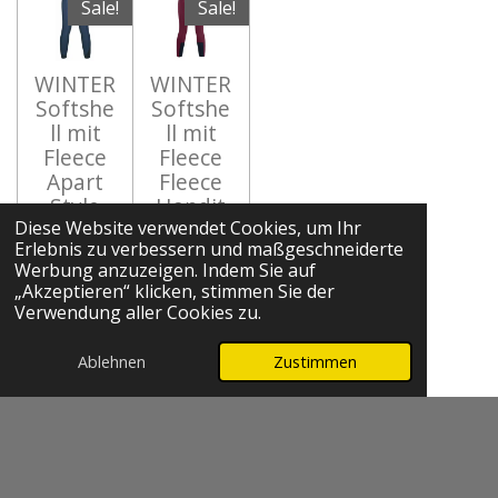
Sale!
Sale!
WINTER
WINTER
Softshe
Softshe
ll mit
ll mit
Fleece
Fleece
Apart
Fleece
Style
Handit
Silikon
asche-
Diese Website verwendet Cookies, um Ihr
Erlebnis zu verbessern und maßgeschneiderte
Vollbes
Morello
Werbung anzuzeigen. Indem Sie auf
atz
- Grip
„Akzeptieren“ klicken, stimmen Sie der
38+40
Full 38
Verwendung aller Cookies zu.
+40
84,00 €
99,00 €
98,00 €
Ablehnen
Zustimmen
zzgl.
119,00 €
Versandkosten
zzgl.
Versandkosten