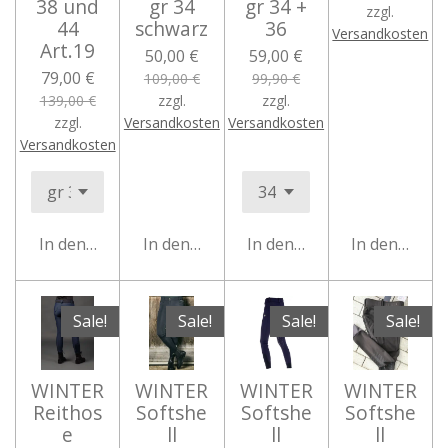
38 und
gr 34
gr 34 +
zzgl.
44
schwarz
36
Versandkosten
Art.19
50,00 €
59,00 €
79,00 €
109,00 €
99,90 €
139,00 €
zzgl.
zzgl.
zzgl.
Versandkosten
Versandkosten
Versandkosten
In den Warenkorb
In den Warenkorb
In den Warenkorb
In den Ware
Sale!
Sale!
Sale!
Sale!
WINTER
WINTER
WINTER
WINTER
Reithos
Softshe
Softshe
Softshe
e
ll
ll
ll