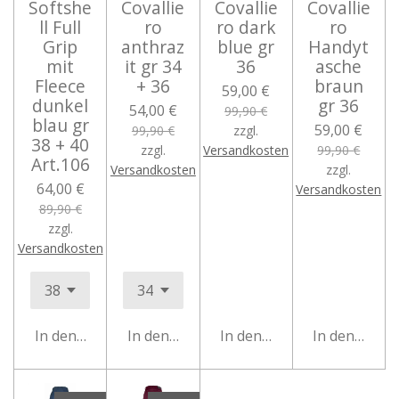
Softshe
Covallie
Covallie
Covallie
ll Full
ro
ro dark
ro
Grip
anthraz
blue gr
Handyt
mit
it gr 34
36
asche
Fleece
+ 36
braun
59,00 €
dunkel
gr 36
54,00 €
99,90 €
blau gr
59,00 €
99,90 €
zzgl.
38 + 40
zzgl.
Versandkosten
99,90 €
Art.106
Versandkosten
zzgl.
64,00 €
Versandkosten
89,90 €
zzgl.
Versandkosten
In den Warenkorb
In den Warenkorb
In den Warenkorb
In den Ware