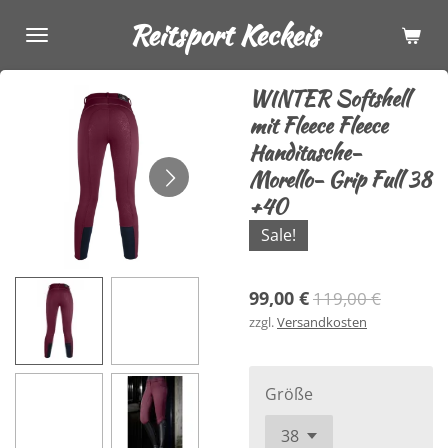
Zum
Reitsport Keckeis
Hauptinhalt
springen
WINTER Softshell
mit Fleece Fleece
Handitasche-
Morello- Grip Full 38
+40
Sale!
99,00 €
119,00 €
zzgl.
Versandkosten
Größe