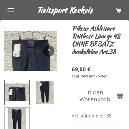
Zum
Reitsport Keckeis
Hauptinhalt
springen
Pikeur Athleisure
Reithose Linn gr 42
OHNE BESATZ
dunkelblau Art.38
69,00 €
zzgl.
Versandkosten
In den
Warenkorb
Artikelnummer:
38