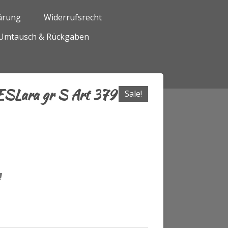
ärung
Widerrufsrecht
Umtausch & Rückgaben
ESLara gr S Art 379
Sale!