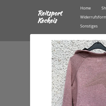
Zum
Home
S
Reitsport
Hauptinhalt
Widerrufsform
springen
Keckeis
Sonstiges