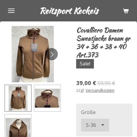
Zum
Reitsport Keckeis
Hauptinhalt
springen
Covalliero Damen
Sweatjacke braun gr
34 + 36 + 38 + 40
Art.373
Sale!
39,00 €
59,95 €
zzgl.
Versandkosten
Größe