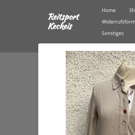
Zum
Home
S
Reitsport
Hauptinhalt
Widerrufsform
springen
Keckeis
Sonstiges