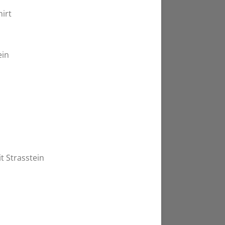
irt
ein
 Strasstein