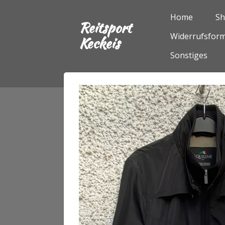
Zum
Home
S
Reitsport
Hauptinhalt
Widerrufsform
springen
Keckeis
Sonstiges