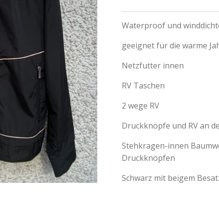
Waterproof und winddicht
geeignet für die warme Ja
Netzfutter innen
RV Taschen
2 wege RV
Druckknöpfe und RV an 
Stehkragen-innen Baumwol
Druckknöpfen
Schwarz mit beigem Besat