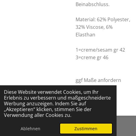
Beinabschluss.
Material: 62% Polyester,
32% Viscose, 6%
Elasthan
1=creme/sesam gr 42
3=creme gr 46
ggf Maße anfordern
Diese Website verwendet Cookies, um Ihr
Erlebnis zu verbessern und maßgeschneiderte
Werbung anzuzeigen. Indem Sie auf
„Akzeptieren“ klicken, stimmen Sie der
Verwendung aller Cookies zu.
© 2024 - 2026 Reitsport Keckeis
Ablehnen
Zustimmen
Mit Unterstützung von
Webador