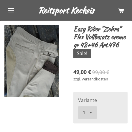
Zum
Reitsport Keckeis
Hauptinhalt
springen
Easy Rider "Zohra"
Flex Vollbesatz creme
gr 42+46 Art.476
Sale!
49,00 €
99,00 €
zzgl.
Versandkosten
Variante