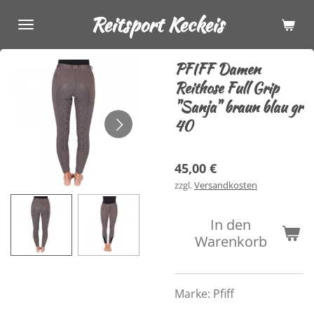
Zum
Reitsport Keckeis
Hauptinhalt
springen
PFIFF Damen
Reithose Full Grip
"Sanja" braun blau gr
40
45,00 €
zzgl.
Versandkosten
In den
Warenkorb
Marke:
Pfiff