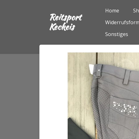
Zum
Home
S
Reitsport
Hauptinhalt
Widerrufsform
springen
Keckeis
Sonstiges