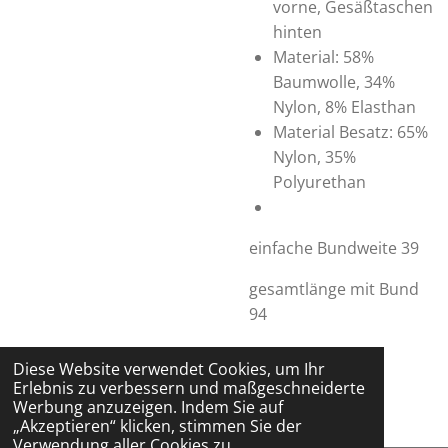
vorne, Gesäßtaschen
hinten
Material: 58%
Baumwolle, 34%
Nylon, 8% Elasthan
Material Besatz: 65%
Nylon, 35%
Polyurethan
einfache Bundweite 39
gesamtlänge mit Bund
94
Diese Website verwendet Cookies, um Ihr
Erlebnis zu verbessern und maßgeschneiderte
Werbung anzuzeigen. Indem Sie auf
„Akzeptieren“ klicken, stimmen Sie der
Verwendung aller Cookies zu.