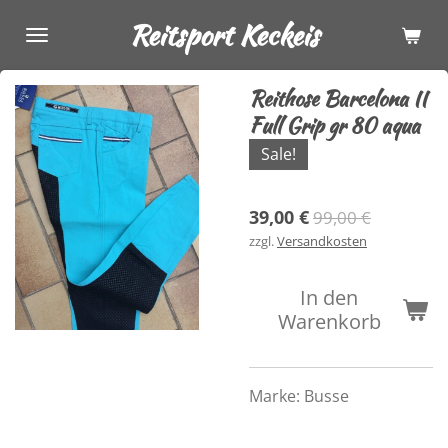
Zum
Reitsport Keckeis
Hauptinhalt
springen
Reithose Barcelona II
Full Grip gr 80 aqua
Sale!
39,00 €
99,00 €
zzgl.
Versandkosten
In den
Warenkorb
Marke:
Busse