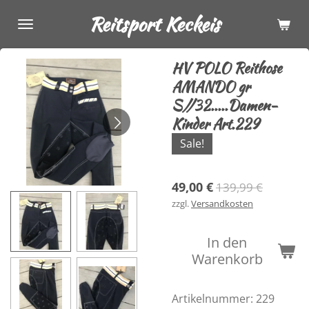
Zum
Reitsport Keckeis
Hauptinhalt
springen
HV POLO Reithose
AMANDO gr
S//32.....Damen-
Kinder Art.229
Sale!
49,00 €
139,99 €
zzgl.
Versandkosten
In den
Warenkorb
Artikelnummer:
229