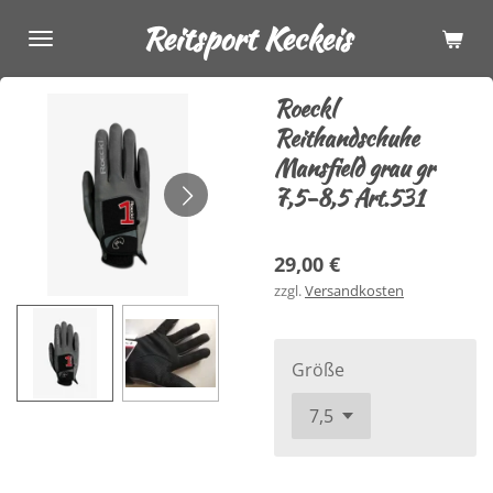
Zum
Reitsport Keckeis
Hauptinhalt
springen
Roeckl
Reithandschuhe
Mansfield grau gr
7,5-8,5 Art.531
29,00 €
zzgl.
Versandkosten
Größe