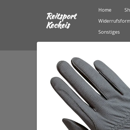
Zum
Home
S
Reitsport
Hauptinhalt
Widerrufsform
springen
Keckeis
Sonstiges