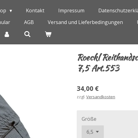
hop
Kontakt
Impressum
Datenschutzerkl
ular
AGB
Versand und Lieferbedingungen
Roeckl Reithandsc
7,5 Art.553
34,00 €
zzgl.
Versandkosten
Größe