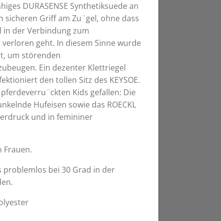
ähiges DURASENSE Synthetiksuede an
n sicheren Griff am Zu¨gel, ohne dass
l in der Verbindung zum
verloren geht. In diesem Sinne wurde
rt, um störenden
ubeugen. Ein dezenter Klettriegel
ktioniert den tollen Sitz des KEYSOE.
pferdeverru¨ckten Kids gefallen: Die
funkelnde Hufeisen sowie das ROECKL
erdruck und in femininer
n Frauen.
 problemlos bei 30 Grad in der
den.
olyester