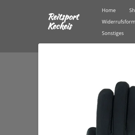
Zum
Home
S
Reitsport
Hauptinhalt
Widerrufsform
springen
Keckeis
Sonstiges