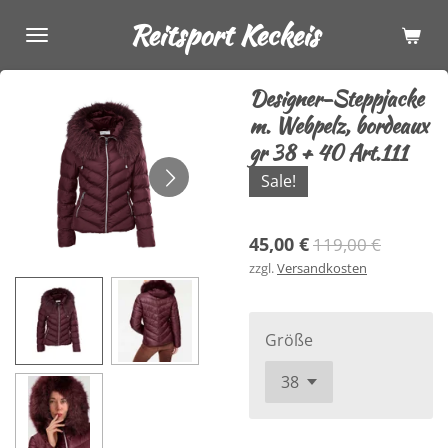
Zum
Reitsport Keckeis
Hauptinhalt
springen
Designer-Steppjacke
m. Webpelz, bordeaux
gr 38 + 40 Art.111
Sale!
45,00 €
119,00 €
zzgl.
Versandkosten
Größe