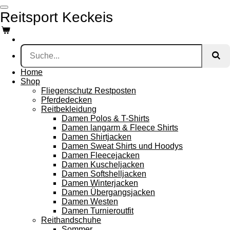
Zum
Reitsport Keckeis
Hauptinhalt
springen
Home
Shop
Fliegenschutz Restposten
Pferdedecken
Reitbekleidung
Damen Polos & T-Shirts
Damen langarm & Fleece Shirts
Damen Shirtjacken
Damen Sweat Shirts und Hoodys
Damen Fleecejacken
Damen Kuscheljacken
Damen Softshelljacken
Damen Winterjacken
Damen Übergangsjacken
Damen Westen
Damen Turnieroutfit
Reithandschuhe
Sommer