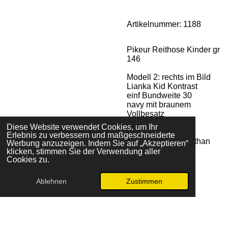
Artikelnummer:
1188
Pikeur Reithose Kinder gr
146
Modell 2: rechts im Bild
Lianka Kid Kontrast
einf Bundweite 30
navy mit braunem
Vollbesatz
Klett unten
Diese Website verwendet Cookies, um Ihr
2 Taschen vorne
Erlebnis zu verbessern und maßgeschneiderte
94 % BW 6 % Elasthan
Werbung anzuzeigen. Indem Sie auf „Akzeptieren“
klicken, stimmen Sie der Verwendung aller
Cookies zu.
Ablehnen
Zustimmen
© 2024 - 2026 Reitsport Keckeis
Mit Unterstützung von
Webador